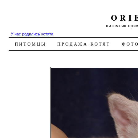
ORI
питомник ори
У нас родились котята
ПИТОМЦЫ
ПРОДАЖА КОТЯТ
ФОТ