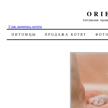
ORI
питомник ори
У нас родились котята
ПИТОМЦЫ
ПРОДАЖА КОТЯТ
ФОТ