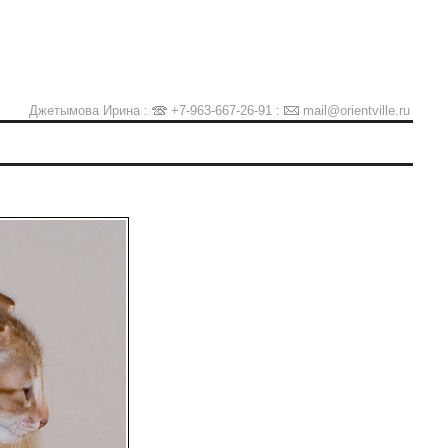
Джетымова Ирина :
+7-963-667-26-91
:
mail@orientville.ru
Ы