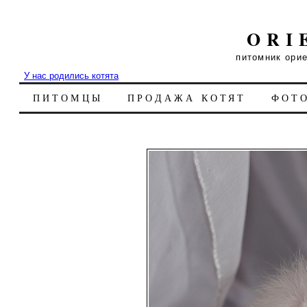
ORI
питомник ори
У нас родились котята
ПИТОМЦЫ
ПРОДАЖА КОТЯТ
ФОТ