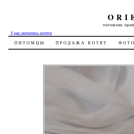
ORI
питомник ори
У нас родились котята
ПИТОМЦЫ
ПРОДАЖА КОТЯТ
ФОТ