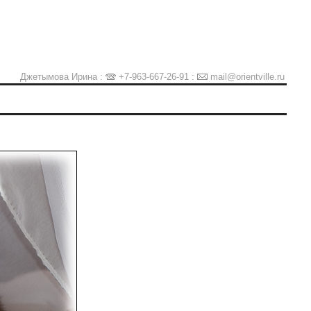
Джетымова Ирина :
+7-963-667-26-91
:
mail@orientville.ru
Ы