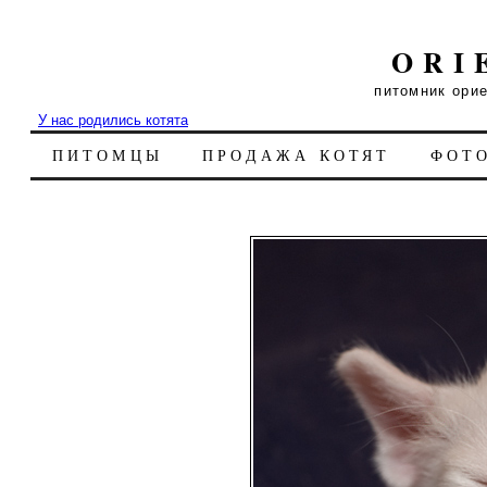
ORI
питомник ори
У нас родились котята
ПИТОМЦЫ
ПРОДАЖА КОТЯТ
ФОТ