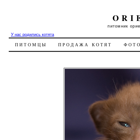
ORI
питомник ори
У нас родились котята
ПИТОМЦЫ
ПРОДАЖА КОТЯТ
ФОТ