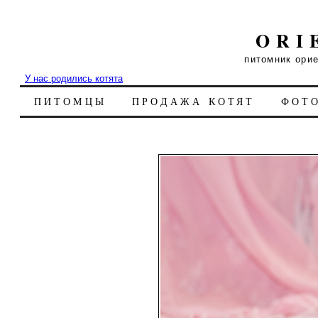
ORI
питомник ори
У нас родились котята
ПИТОМЦЫ
ПРОДАЖА КОТЯТ
ФОТ