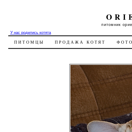
ORI
питомник ори
У нас родились котята
ПИТОМЦЫ
ПРОДАЖА КОТЯТ
ФОТ