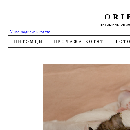
ORI
питомник ори
У нас родились котята
ПИТОМЦЫ
ПРОДАЖА КОТЯТ
ФОТ