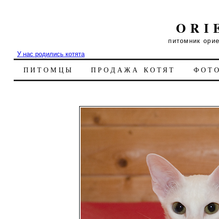
ORI
питомник ори
У нас родились котята
ПИТОМЦЫ
ПРОДАЖА КОТЯТ
ФОТ